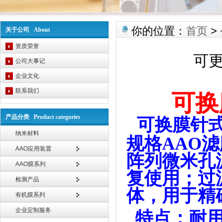
你的位置：
首页
>
关于公司 About
资质荣誉
可
公司大事记
企业文化
联系我们
可换膜
产品分类 Product categories
可换膜针
纳米材料
规格
AAO
滤
AAO应用装置
阵列微米孔
AAO膜系列
复使用；过
检测产品
体，用于精
有机膜系列
企业定制服务
特点：耐用