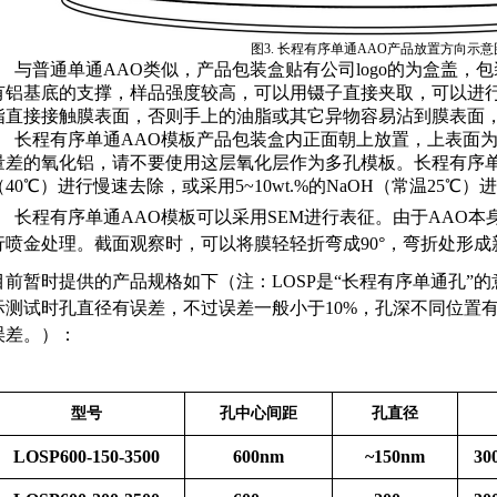
图3. 长程有序
单通AAO产品放置方向示意
与普通单通AAO类似，产品包装盒贴有公司logo的为盒盖，
有铝基底的支撑，样品强度较高，可以用镊子直接夹取，可以进
指直接接触膜表面，否则手上的油脂或其它异物容易沾到膜表面
长程有序单通AAO模板产品包装盒内正面朝上放置，上表面为
量差的氧化铝，请不要使用这层氧化层作为多孔模板。长程有序单通
（40℃）进行慢速去除，或采用5~10wt.%的NaOH（常温25℃
长程有序单通AAO模板可以采用SEM进行表征。由于AAO本
行喷金处理。截面观察时，可以将膜轻轻折弯成90°，弯折处形
目前暂时提供的产品规格如下（注：LOSP是“长程有序单通孔”
际测试时孔直径有误差，不过误差一般小于10%，孔深不同位置
误差。）：
型号
孔中心间距
孔直径
LOSP600-150-3500
600nm
~150nm
30