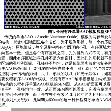
图1. 长程有序单通AAO模板典型S
传统的单通AAO（Anodic Aluminum Oxide）模板为
序结构，就像中国地图里各个省份，为不规则形状，每一个有序
Al
O
）原胞组成，每个原胞中间有个圆形的小孔，有序区域大
2
3
方向基本一致。但是各个有序区域之间，孔的排列方式不同，有
位置，因此有序区域边界孔并不是六角密排，因此孔的形状就不
陷区域的孔排列混乱，孔径很不均匀，这是传统两步氧化法制备的
有序AAO模板适用于对孔的排列有序度不高、对孔直径的均匀要
格控制纳米结构的排列、尺寸、形状的领域（如光子晶体），短程
需要长程有序AAO纳米模板。
长程有序AAO纳米模板是由纳米压
型结构的长程有序单通AAO模板的SEM图。从AAO断面图可以
笔直平行，孔径均匀一致。从正面SEM图可以看出，它没有像两
是孔排列长程有序，而且是在整个有效区域（尺寸约为10*10m
供孔排列六方密排，孔周期为600nm的这一种长程有序单通AA
选择。