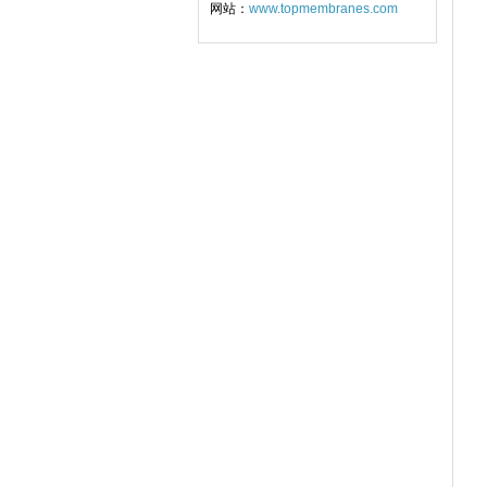
网站：
www.topmembranes.com