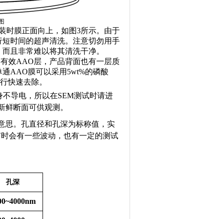
图
包装时膜正面向上，如图3所示。由于
行短时间的超声清洗。注意切勿用手
，而且非常难以将其清洗干净。
有效AAO层，产品背面也有一层质
AAO膜可以采用5wt%的磷酸
）进行快速去除。
身不导电，所以在SEM测试时请进
成新鲜断面可供观测。
的意思。孔直径和孔深为标称值，实
有时会有一些波动，也有一定的测试
孔深
00~4000nm